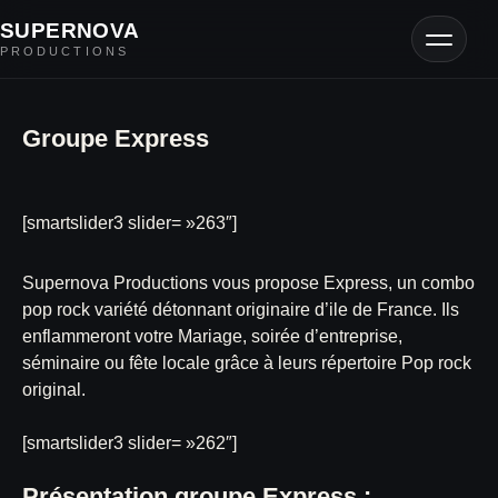
SUPERNOVA
PRODUCTIONS
Artistes
Groupe Express
DJ
[smartslider3 slider= »263″]
Mariage
Supernova Productions vous propose Express, un combo
Corporate
pop rock variété détonnant originaire d’ile de France. Ils
enflammeront votre Mariage, soirée d’entreprise,
Jazz
séminaire ou fête locale grâce à leurs répertoire Pop rock
original.
Contact
[smartslider3 slider= »262″]
Présentation groupe Express :