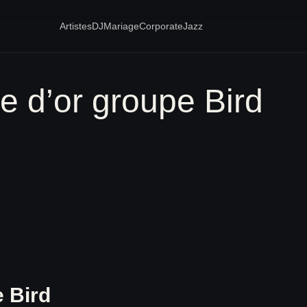
Artistes
DJ
Mariage
Corporate
Jazz
re d’or groupe Bird
e Bird