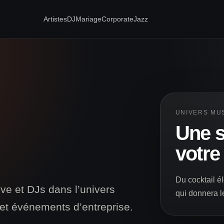
Artistes
DJ
Mariage
Corporate
Jazz
UNIVERS MU
Une s
votre
Du cocktail él
ive et DJs dans l’univers
qui donnera l
 et événements d’entreprise.